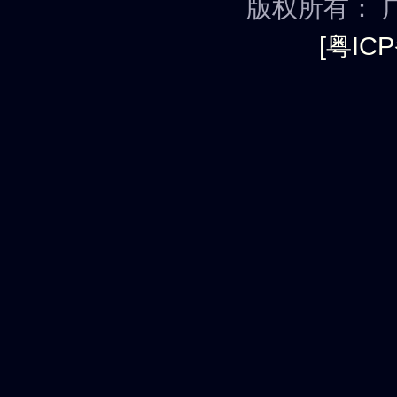
版权所有： 
[粤ICP