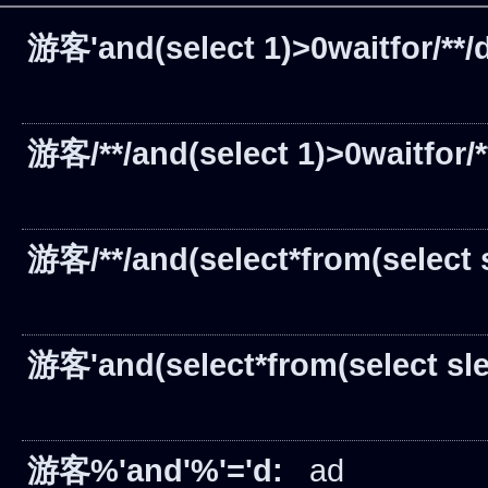
游客'and(select 1)>0waitfor/**/d
游客/**/and(select 1)>0waitfor/**/
游客/**/and(select*from(select s
游客'and(select*from(select slee
游客%'and'%'='d:
ad